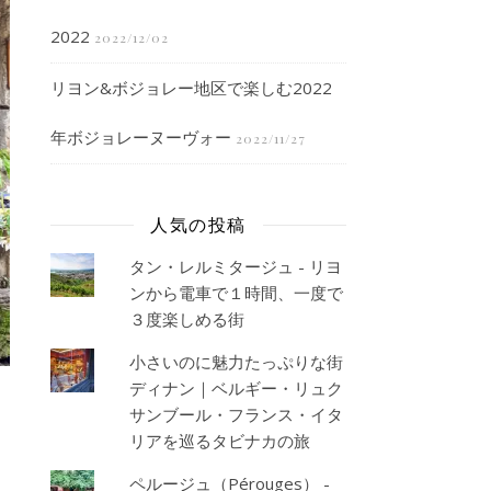
2022
2022/12/02
リヨン&ボジョレー地区で楽しむ2022
年ボジョレーヌーヴォー
2022/11/27
人気の投稿
タン・レルミタージュ - リヨ
ンから電車で１時間、一度で
３度楽しめる街
小さいのに魅力たっぷりな街
ディナン｜ベルギー・リュク
サンブール・フランス・イタ
リアを巡るタビナカの旅
ペルージュ（Pérouges） -