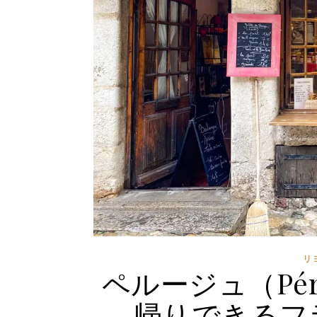
リ
ペルージュ（Pér
帰りできるフ