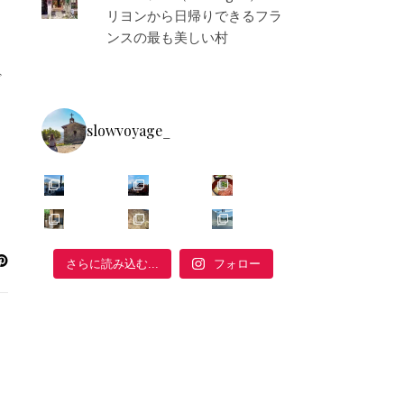
リヨンから日帰りできるフラ
ンスの最も美しい村
ど
さ
slowvoyage_
フォロー
さらに読み込む...