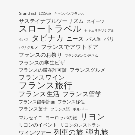
Grand Est
LCCの旅
キャンパスフランス
サステイナブルツーリズム
スイーツ
スロートラベル
セキュリテソシアル
タビナカ
ニース
パリ
バス旅
タパス
フランスでアウトドア
パリグルメ
フランスのお祭り
フランスのパン屋さん
フランスの学生ビザ
フランスグルメ
フランスの滞在許可証
フランスワイン
フランス旅行
フランス生活
フランス留学
フランス留学計画
フランス移住
フランス菓子
フランス語
ボルドー
リヨン
マルセイユ
ヨーロッパの旅
リヨンのイベント
リヨンのレストラン
列車の旅
弾丸旅
ワインツアー