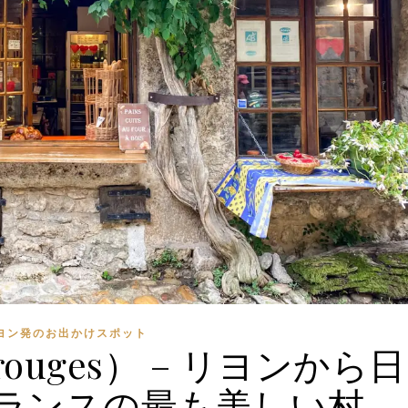
ヨン発のお出かけスポット
ouges） – リヨンから日
ランスの最も美しい村