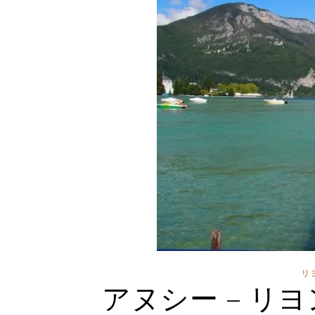
リ
アヌシー – リ