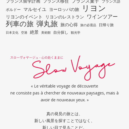
フランス菓子
フランス留学計画
フランス移住
フランス語
リヨン
マルセイユ
ヨーロッパの旅
ボルドー
ワインツアー
リヨンのイベント
リヨンのレストラン
列車の旅
弾丸旅
旅の心得
日帰り旅
旅の必需品
絶景
自分探し
日本文化
空港
美術館
観光学
« Le véritable voyage de découverte
ne consiste pas à chercher de nouveaux paysages, mais à
avoir de nouveaux yeux. »
真の発見の旅とは、
新しい風景を探すことではなく、
新しい目で見ることだ。