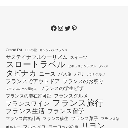
Facebook
Instagram
Twitter
Pinterest
Grand Est
LCCの旅
キャンパスフランス
サステイナブルツーリズム
スイーツ
スロートラベル
セキュリテソシアル
タパス
タビナカ
ニース
パリ
バス旅
パリグルメ
フランスでアウトドア
フランスのお祭り
フランスの学生ビザ
フランスのパン屋さん
フランスグルメ
フランスの滞在許可証
フランス旅行
フランスワイン
フランス生活
フランス留学
フランス菓子
フランス留学計画
フランス移住
フランス語
リヨン
マルセイユ
ヨーロッパの旅
ボルドー