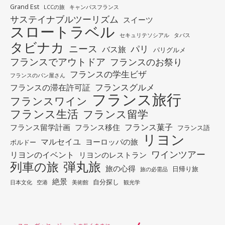
Grand Est
LCCの旅
キャンパスフランス
サステイナブルツーリズム
スイーツ
スロートラベル
セキュリテソシアル
タパス
タビナカ
ニース
パリ
バス旅
パリグルメ
フランスでアウトドア
フランスのお祭り
フランスの学生ビザ
フランスのパン屋さん
フランスグルメ
フランスの滞在許可証
フランス旅行
フランスワイン
フランス生活
フランス留学
フランス菓子
フランス留学計画
フランス移住
フランス語
リヨン
マルセイユ
ヨーロッパの旅
ボルドー
ワインツアー
リヨンのイベント
リヨンのレストラン
列車の旅
弾丸旅
旅の心得
日帰り旅
旅の必需品
絶景
自分探し
日本文化
空港
美術館
観光学