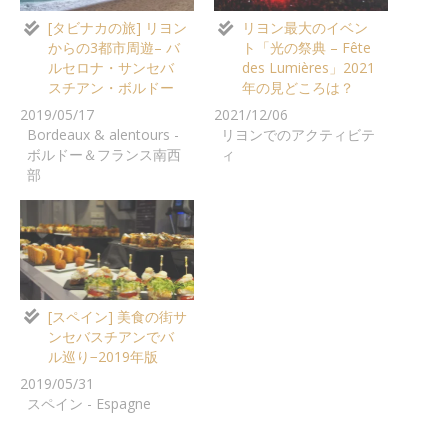
[タビナカの旅] リヨン
リヨン最大のイベン
からの3都市周遊– バ
ト「光の祭典 – Fête
ルセロナ・サンセバ
des Lumières」2021
スチアン・ボルドー
年の見どころは？
2019/05/17
2021/12/06
Bordeaux & alentours -
リヨンでのアクティビテ
ボルドー＆フランス南西
ィ
部
[スペイン] 美食の街サ
ンセバスチアンでバ
ル巡り−2019年版
2019/05/31
スペイン - Espagne