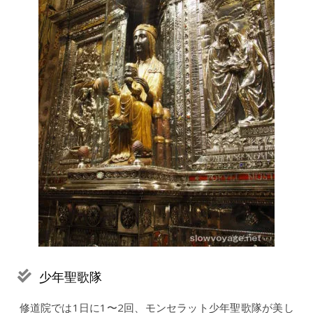
少年聖歌隊
修道院では1日に1〜2回、モンセラット少年聖歌隊が美し