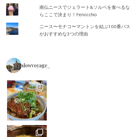
南仏ニースでジェラート&ソルベを食べるな
らここで決まり！Fenocchio
ニース〜モナコ〜マントンを結ぶ100番バス
がおすすめな3つの理由
slowvoyage_
名古屋＆近辺で食べたものたち。 矢場とんの味噌カツ丼
熱田
駅前のほうとう不動のほうとう 本栖湖でお手洗いを借りたお土産屋