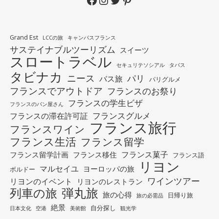
Grand Est
LCCの旅
キャンパスフランス
サステイナブルツーリズム
スイーツ
スロートラベル
セキュリテソシアル
タパス
タビナカ
ニース
パリ
バス旅
パリグルメ
フランスでアウトドア
フランスのお祭り
フランスの学生ビザ
フランスのパン屋さん
フランスグルメ
フランスの滞在許可証
フランス旅行
フランスワイン
フランス生活
フランス留学
フランス菓子
フランス留学計画
フランス移住
フランス語
リヨン
マルセイユ
ヨーロッパの旅
ボルドー
ワインツアー
リヨンのイベント
リヨンのレストラン
列車の旅
弾丸旅
旅の心得
日帰り旅
旅の必需品
絶景
自分探し
日本文化
空港
美術館
観光学