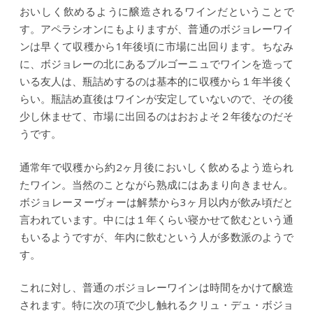
おいしく飲めるように醸造されるワインだということで
す。アペラシオンにもよりますが、普通のボジョレーワイ
ンは早くて収穫から1年後頃に市場に出回ります。ちなみ
に、ボジョレーの北にあるブルゴーニュでワインを造って
いる友人は、瓶詰めするのは基本的に収穫から１年半後く
らい。瓶詰め直後はワインが安定していないので、その後
少し休ませて、市場に出回るのはおおよそ２年後なのだそ
うです。
通常年で収穫から約2ヶ月後においしく飲めるよう造られ
たワイン。当然のことながら熟成にはあまり向きません。
ボジョレーヌーヴォーは解禁から3ヶ月以内が飲み頃だと
言われています。中には１年くらい寝かせて飲むという通
もいるようですが、年内に飲むという人が多数派のようで
す。
これに対し、普通のボジョレーワインは時間をかけて醸造
されます。特に次の項で少し触れるクリュ・デュ・ボジョ