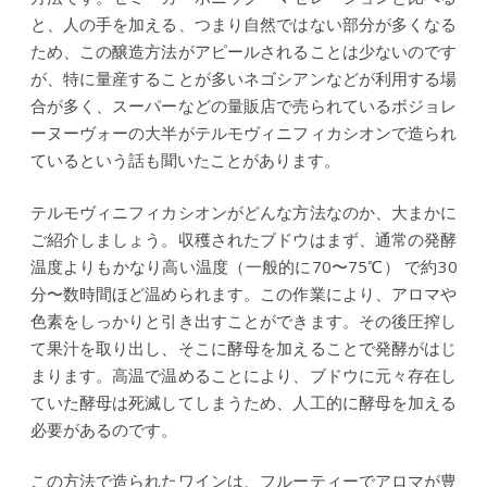
と、人の手を加える、つまり自然ではない部分が多くなる
ため、この醸造方法がアピールされることは少ないのです
が、特に量産することが多いネゴシアンなどが利用する場
合が多く、スーパーなどの量販店で売られているボジョレ
ーヌーヴォーの大半がテルモヴィニフィカシオンで造られ
ているという話も聞いたことがあります。
テルモヴィニフィカシオンがどんな方法なのか、大まかに
ご紹介しましょう。収穫されたブドウはまず、通常の発酵
温度よりもかなり高い温度（一般的に70〜75℃） で約30
分〜数時間ほど温められます。この作業により、アロマや
色素をしっかりと引き出すことができます。その後圧搾し
て果汁を取り出し、そこに酵母を加えることで発酵がはじ
まります。高温で温めることにより、ブドウに元々存在し
ていた酵母は死滅してしまうため、人工的に酵母を加える
必要があるのです。
この方法で造られたワインは、フルーティーでアロマが豊