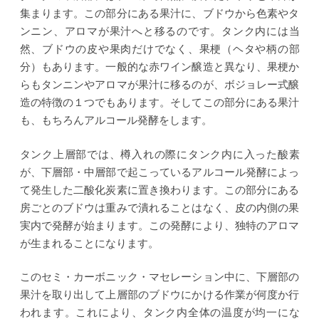
集まります。この部分にある果汁に、ブドウから色素やタ
ンニン、アロマが果汁へと移るのです。タンク内には当
然、ブドウの皮や果肉だけでなく、果梗（ヘタや柄の部
分）もあります。一般的な赤ワイン醸造と異なり、果梗か
らもタンニンやアロマが果汁に移るのが、ボジョレー式醸
造の特徴の１つでもあります。そしてこの部分にある果汁
も、もちろんアルコール発酵をします。
タンク上層部では、樽入れの際にタンク内に入った酸素
が、下層部・中層部で起こっているアルコール発酵によっ
て発生した二酸化炭素に置き換わります。この部分にある
房ごとのブドウは重みで潰れることはなく、皮の内側の果
実内で発酵が始まります。この発酵により、独特のアロマ
が生まれることになります。
このセミ・カーボニック・マセレーション中に、下層部の
果汁を取り出して上層部のブドウにかける作業が何度か行
われます。これにより、タンク内全体の温度が均一にな