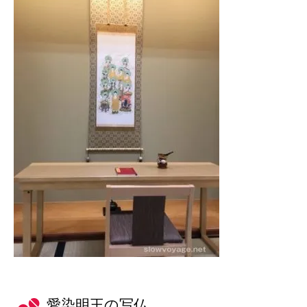
愛染明王の写仏