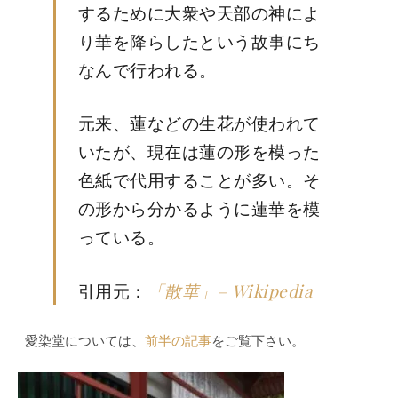
するために大衆や天部の神によ
り華を降らしたという故事にち
なんで行われる。
元来、蓮などの生花が使われて
いたが、現在は蓮の形を模った
色紙で代用することが多い。そ
の形から分かるように蓮華を模
っている。
引用元：
「散華」
– Wikipedia
愛染堂については、
前半の記事
をご覧下さい。