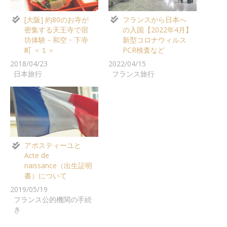
[大阪] 約80のお寺が
フランスから日本へ
密集する天王寺で宿
の入国【2022年4月】
坊体験－和空・下寺
新型コロナウィルス
町 ＜１＞
PCR検査など
2018/04/23
2022/04/15
日本旅行
フランス旅行
アポスティーユと
Acte de
naissance（出生証明
書）について
2019/05/19
フランス公的機関の手続
き