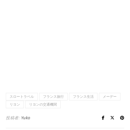
スロートラベル
フランス旅行
フランス生活
メーデー
リヨン
リヨンの交通機関
投稿者:
Yuko