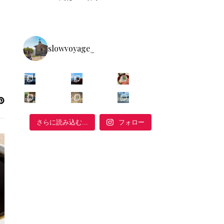
フ
slowvoyage_
フォロー
さらに読み込む...